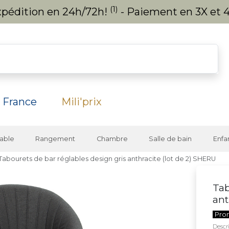
(1)
expédition en 24h/72h!
- Paiement en 3X et 4
 France
Mili'prix
able
Rangement
Chambre
Salle de bain
Enfa
Tabourets de bar réglables design gris anthracite (lot de 2) SHERU
Tab
ant
Pro
Descri