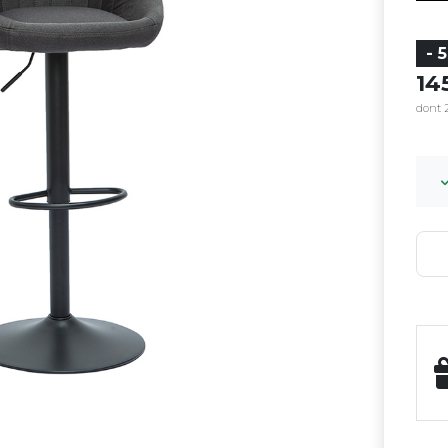
- 
1
dont 2