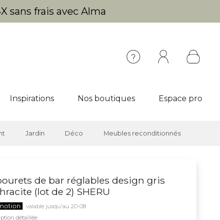
X sans frais avec Alma
Inspirations
Nos boutiques
Espace pro
nt
Jardin
Déco
Meubles reconditionnés
ourets de bar réglables design gris
hracite (lot de 2) SHERU
motion
valable jusqu'au 20-08
ption détaillée