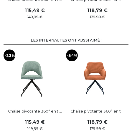
115
,
49
118
,
79
149
,
99
179
,
99
LES INTERNAUTES ONT AUSSI AIMÉ :
-23%
-34%
-
Chaise pivotante 360° en t ...
Chaise pivotante 360° en t ...
115
,
49
118
,
79
149
,
99
179
,
99