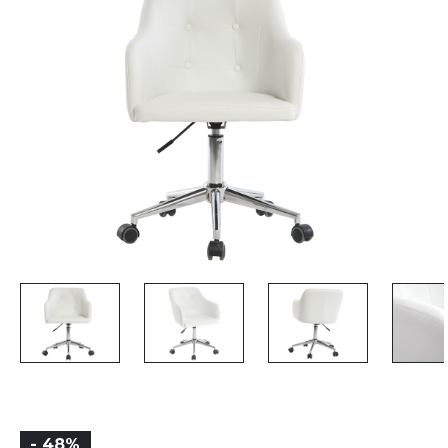
- 48%