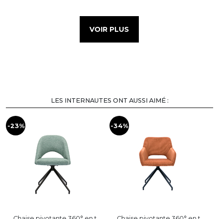
VOIR PLUS
LES INTERNAUTES ONT AUSSI AIMÉ :
-23%
-34%
-
Chaise pivotante 360° en t ...
Chaise pivotante 360° en t ...