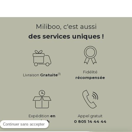
Miliboo, c'est aussi
des services uniques !
Fidélité
(1)
Livraison
Gratuite
récompensée
Expédition
en
Appel gratuit
24/72h
0 805 14 44 44