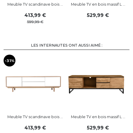
Meuble TV scandinave bois ...
Meuble TV en bois massif L ...
413
,
99
529
,
99
599
,
99
LES INTERNAUTES ONT AUSSI AIMÉ :
-31%
-
Meuble TV scandinave bois ...
Meuble TV en bois massif L ...
413
,
99
529
,
99