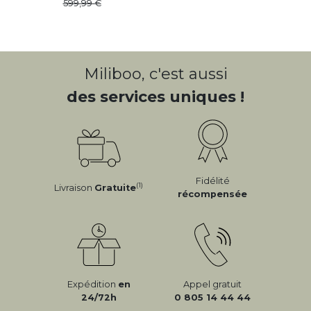
599
,
99
Miliboo, c'est aussi
des services uniques !
Fidélité
(1)
Livraison
Gratuite
récompensée
Expédition
en
Appel gratuit
24/72h
0 805 14 44 44