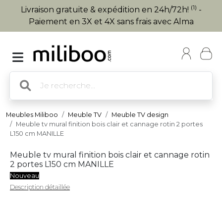
(1)
Livraison gratuite & expédition en 24h/72h!
-
Paiement en 3X et 4X sans frais avec Alma
Meubles Miliboo
Meuble TV
Meuble TV design
Meuble tv mural finition bois clair et cannage rotin 2 portes
L150 cm MANILLE
Meuble tv mural finition bois clair et cannage rotin
2 portes L150 cm MANILLE
Nouveau
Description détaillée