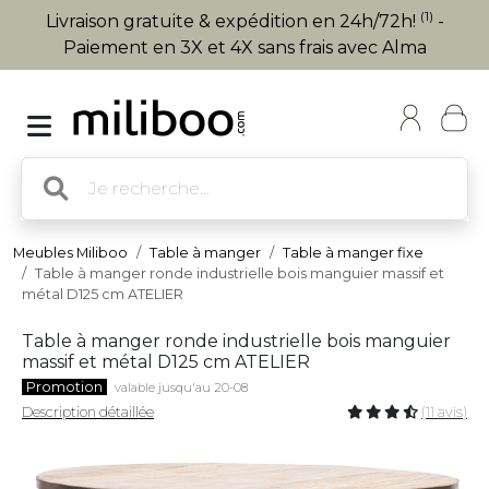
(1)
Livraison gratuite & expédition en 24h/72h!
-
Paiement en 3X et 4X sans frais avec Alma
Meubles Miliboo
Table à manger
Table à manger fixe
Table à manger ronde industrielle bois manguier massif et
métal D125 cm ATELIER
Table à manger ronde industrielle bois manguier
massif et métal D125 cm ATELIER
Promotion
valable jusqu'au 20-08
Description détaillée
(11 avis)