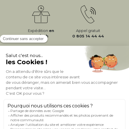
Expédition
en
Appel gratuit
24/72h
0 805 14 44 44
À PROPOS DE MILIBOO
AIDE & CONTACT
MILIBOO SUR LE NET