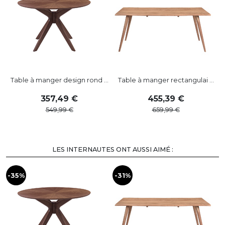
Table à manger design rond ...
Table à manger rectangulai ...
357
,
49
455
,
39
549
,
99
659
,
99
LES INTERNAUTES ONT AUSSI AIMÉ :
-35%
-31%