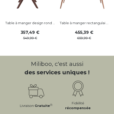
Table à manger design rond ...
Table à manger rectangulai ...
357
,
49
455
,
39
549
,
99
659
,
99
Miliboo, c'est aussi
des services uniques !
Fidélité
(1)
Livraison
Gratuite
récompensée