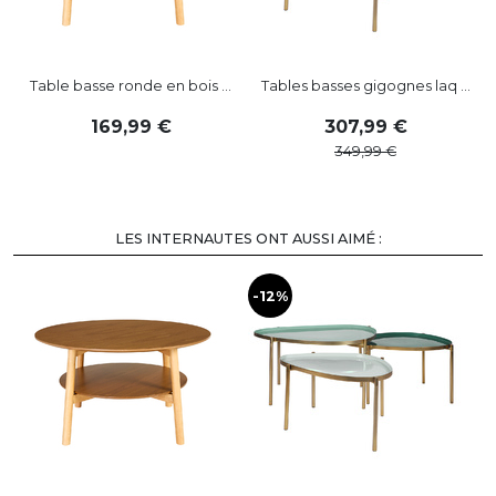
Table basse ronde en bois ...
Tables basses gigognes laq ...
169
,
99
307
,
99
349
,
99
LES INTERNAUTES ONT AUSSI AIMÉ :
-12%
-