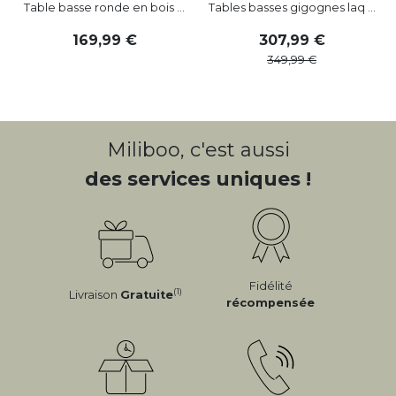
Table basse ronde en bois ...
Tables basses gigognes laq ...
169
,
99
307
,
99
349
,
99
Miliboo, c'est aussi
des services uniques !
Fidélité
(1)
Livraison
Gratuite
récompensée