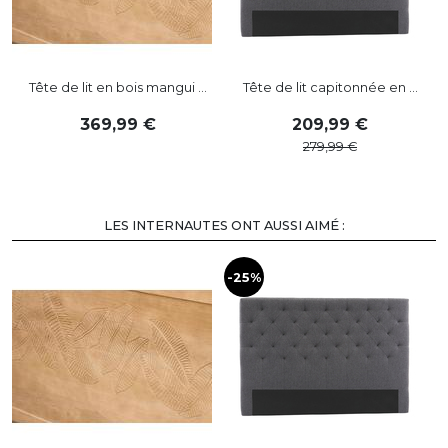
Tête de lit en bois mangui ...
Tête de lit capitonnée en ...
369
,
99
209
,
99
279
,
99
LES INTERNAUTES ONT AUSSI AIMÉ :
-25%
-