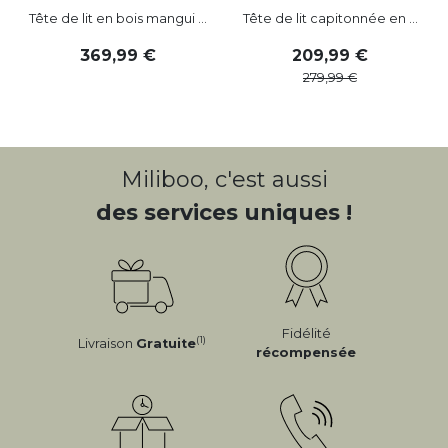
Tête de lit en bois mangui ...
Tête de lit capitonnée en ...
369
,
99
209
,
99
279
,
99
Miliboo, c'est aussi
des services uniques !
Fidélité
(1)
Livraison
Gratuite
récompensée