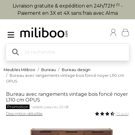
(1)
Livraison gratuite & expédition en 24h/72h!
-
Paiement en 3X et 4X sans frais avec Alma
Meubles Miliboo
Bureau
Bureau design
Bureau avec rangements vintage bois foncé noyer L110 cm
OPUS
Bureau avec rangements vintage bois foncé noyer
L110 cm OPUS
Promotion
valable jusqu'au 20-08
Description détaillée
(51 avis)