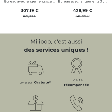
Bureau avec rangements sca ...
Bureau avec rangements 3 t ...
307
,
19
428
,
99
479
,
99
549
,
99
Miliboo, c'est aussi
des services uniques !
Fidélité
(1)
Livraison
Gratuite
récompensée