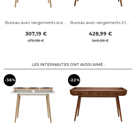
Bureau avec rangements sca ...
Bureau avec rangements 3 t ...
307
,
19
428
,
99
479
,
99
549
,
99
LES INTERNAUTES ONT AUSSI AIMÉ :
-36%
-22%