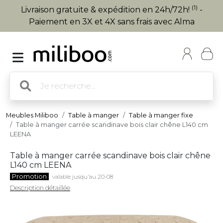
(1)
Livraison gratuite & expédition en 24h/72h!
-
Paiement en 3X et 4X sans frais avec Alma
Meubles Miliboo
Table à manger
Table à manger fixe
Table à manger carrée scandinave bois clair chêne L140 cm
LEENA
Table à manger carrée scandinave bois clair chêne
L140 cm LEENA
Promotion
valable jusqu'au 20-08
Description détaillée