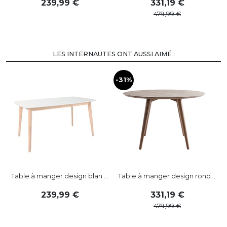
239
,
99
331
,
19
479
,
99
LES INTERNAUTES ONT AUSSI AIMÉ :
-31%
-
Table à manger design blan ...
Table à manger design rond ...
239
,
99
331
,
19
479
,
99