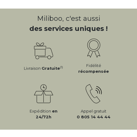
Miliboo, c'est aussi
des services uniques !
Fidélité
(1)
Livraison
Gratuite
récompensée
Expédition
en
Appel gratuit
24/72h
0 805 14 44 44