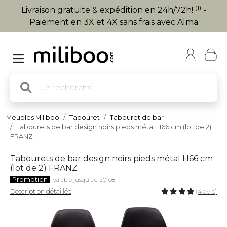
(1)
Livraison gratuite & expédition en 24h/72h!
-
Paiement en 3X et 4X sans frais avec Alma
Meubles Miliboo
Tabouret
Tabouret de bar
Tabourets de bar design noirs pieds métal H66 cm (lot de 2)
FRANZ
Tabourets de bar design noirs pieds métal H66 cm
(lot de 2) FRANZ
Promotion
valable jusqu'au 20-08
Description détaillée
(4 avis)