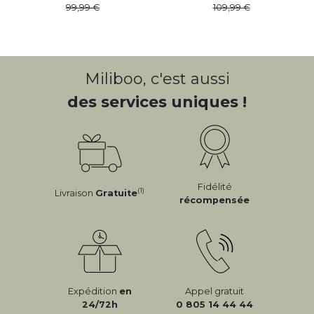
99
,
99
109
,
99
Miliboo, c'est aussi
des services uniques !
Fidélité
(1)
Livraison
Gratuite
récompensée
Expédition
en
Appel gratuit
24/72h
0 805 14 44 44