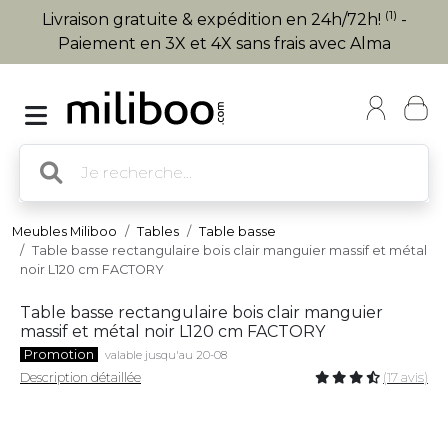
(1)
Livraison gratuite & expédition en 24h/72h!
-
Paiement en 3X et 4X sans frais avec Alma
Meubles Miliboo
Tables
Table basse
Table basse rectangulaire bois clair manguier massif et métal
noir L120 cm FACTORY
Table basse rectangulaire bois clair manguier
massif et métal noir L120 cm FACTORY
Promotion
valable jusqu'au 20-08
Description détaillée
(17 avis)