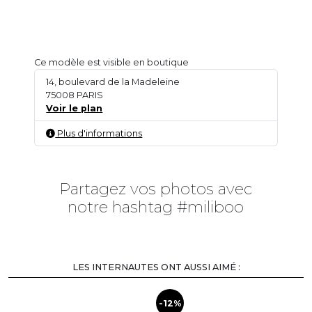
Ce modèle est visible en boutique
14, boulevard de la Madeleine
75008 PARIS
Voir le plan
Plus d'informations
Partagez vos photos avec
notre hashtag #miliboo
LES INTERNAUTES ONT AUSSI AIMÉ :
-12%
-