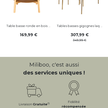
Table basse ronde en bois ...
Tables basses gigognes laq ...
169
,
99
307
,
99
349
,
99
Miliboo, c'est aussi
des services uniques !
Fidélité
(1)
Livraison
Gratuite
récompensée