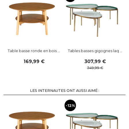
Table basse ronde en bois ...
Tables basses gigognes laq ...
169
,
99
307
,
99
349
,
99
LES INTERNAUTES ONT AUSSI AIMÉ :
-12%
-