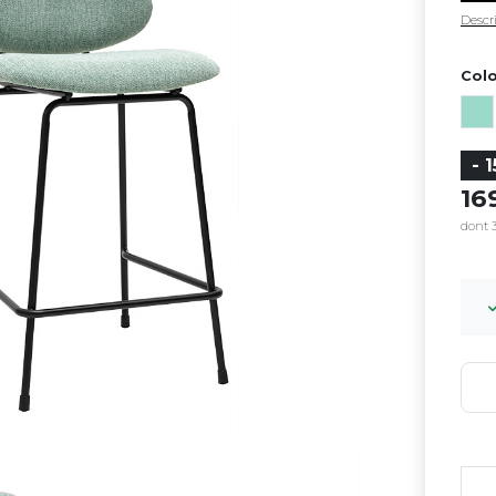
Descri
Colo
- 
1
dont 3