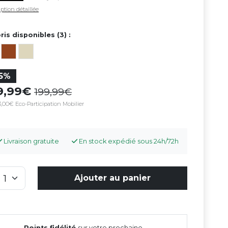
ption détaillée
ris disponibles (3) :
15%
69,99
199,99
,00€ Eco-Participation Mobilier
Livraison gratuite
En stock expédié sous 24h/72h
Ajouter au panier
Points fidélité
sur votre prochaine