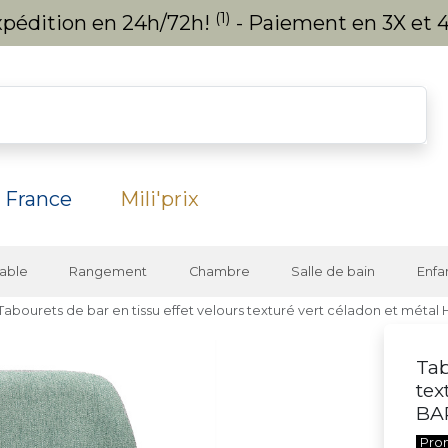
(1)
expédition en 24h/72h!
- Paiement en 3X et 4
 France
Mili'prix
able
Rangement
Chambre
Salle de bain
Enfa
Tabourets de bar en tissu effet velours texturé vert céladon et métal
Tab
tex
BAR
Pro