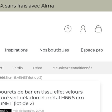
X sans frais avec Alma
Inspirations
Nos boutiques
Espace pro
nt
Jardin
Déco
Meubles reconditionnés
 H66.5 cm BARNET (lot de 2)
ourets de bar en tissu effet velours
turé vert céladon et métal H66.5 cm
NET (lot de 2)
motion
valable jusqu'au 20-08