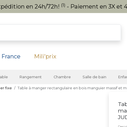
(1)
expédition en 24h/72h!
- Paiement en 3X et 4
 France
Mili'prix
able
Rangement
Chambre
Salle de bain
Enfa
er fixe
Table à manger rectangulaire en bois manguier massif et m
Tab
man
JU
Descri