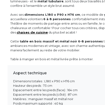
lumineuses - et le
métal tubulaire
, sont tous deux travaillés à
confère à l'ensemble un style brut assumé.
Avec ses
dimensions L180 x P90 x H76 cm
, ce modèle de
accueillera volontiers
6 à 8 personnes
confortablement instal
Théâtre de moments de partage entre amis ou en famille, le co
chaleureux et confortable ! Pour cocher tous ces critères, di
des
chaises de cuisine
du plus bel acabit !
Cette
table en bois massif et métal noir 6-8 personnes
t
ambiances modernes et vintage, avec son charme authentique e
mariera facilement au reste de votre mobilier.
Table à manger en bois et métal livrée prête à monter.
Aspect technique
Dimensions totales : L180 x P90 x H76 cm
Hauteur des pieds : 73 cm
Espacement entre les pieds (face) : 164 cm
Espacement entre les pieds (côté) : 87 cm
Matières : manguier massif et métal noir
Poids maximum supporté : 40 kg