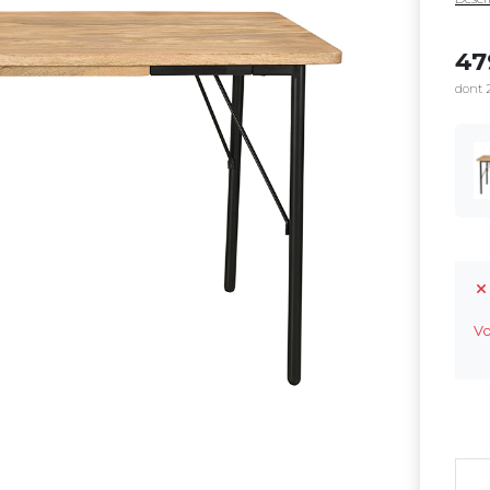
4
dont 2
Vo