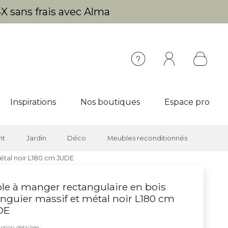
X sans frais avec Alma
Inspirations
Nos boutiques
Espace pro
nt
Jardin
Déco
Meubles reconditionnés
étal noir L180 cm JUDE
le à manger rectangulaire en bois
guier massif et métal noir L180 cm
DE
ption détaillée