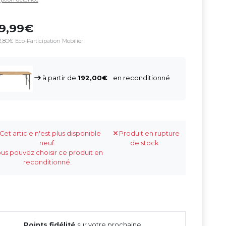
79,99
,80€ Eco-Participation Mobilier
à partir de
192,00
en reconditionné
Cet article n'est plus disponible
Produit en rupture
neuf.
de stock
us pouvez choisir ce produit en
reconditionné.
Points fidélité
sur votre prochaine