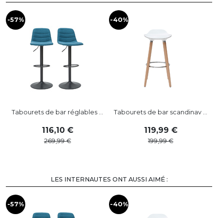
-57%
-40%
Tabourets de bar réglables ...
Tabourets de bar scandinav ...
116
,
10
119
,
99
269
,
99
199
,
99
LES INTERNAUTES ONT AUSSI AIMÉ :
-57%
-40%