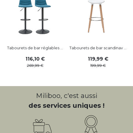
Tabourets de bar réglables ...
Tabourets de bar scandinav ...
116
,
10
119
,
99
269
,
99
199
,
99
Miliboo, c'est aussi
des services uniques !