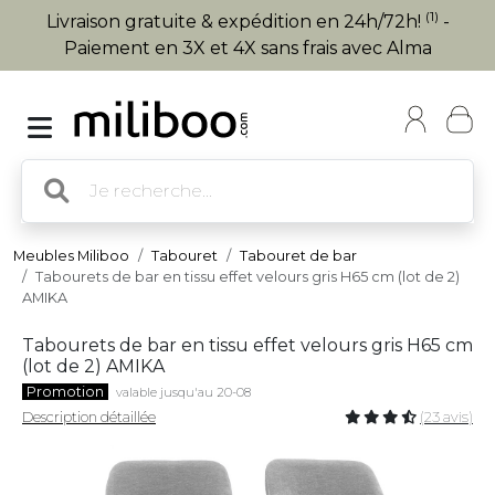
(1)
Livraison gratuite & expédition en 24h/72h!
-
Paiement en 3X et 4X sans frais avec Alma
Meubles Miliboo
Tabouret
Tabouret de bar
Tabourets de bar en tissu effet velours gris H65 cm (lot de 2)
AMIKA
Tabourets de bar en tissu effet velours gris H65 cm
(lot de 2) AMIKA
Promotion
valable jusqu'au 20-08
Description détaillée
(23 avis)