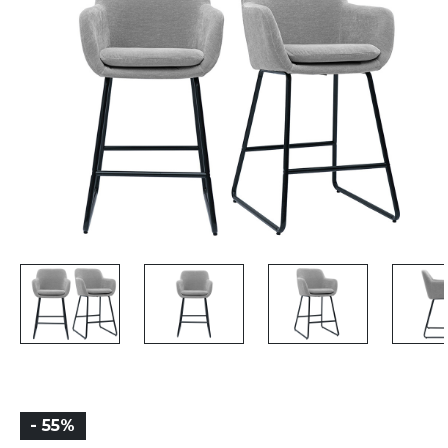
- 55%