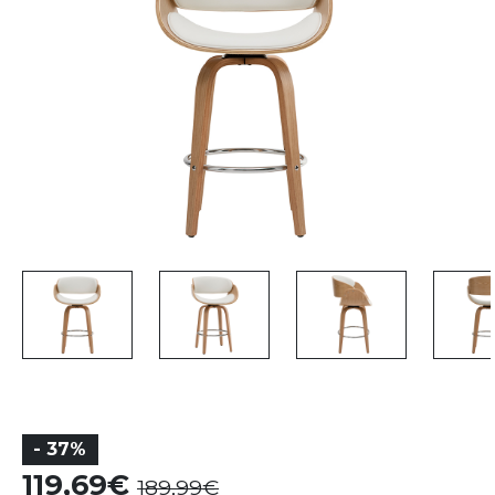
- 37%
119,69
189,99