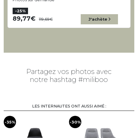
-25%
89,77
119,69
J'achète
Partagez vos photos avec
notre hashtag #miliboo
LES INTERNAUTES ONT AUSSI AIMÉ :
-35%
-30%
-