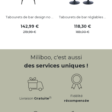
Tabourets de bar design no ...
Tabourets de bar réglables ...
142
,
99
118
,
30
219
,
99
169
,
00
Miliboo, c'est aussi
des services uniques !
Fidélité
(1)
Livraison
Gratuite
récompensée