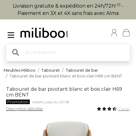
(1)
Livraison gratuite & expédition en 24h/72h!
-
Paiement en 3X et 4X sans frais avec Alma
Meubles Miliboo
Tabouret
Tabouret de bar
Tabouret de bar pivotant blanc et bois clair H69 cm BENT
Tabouret de bar pivotant blanc et bois clair H69
cm BENT
Promotion
valable jusqu'au 20-08
Description détaillée
(7 avis)