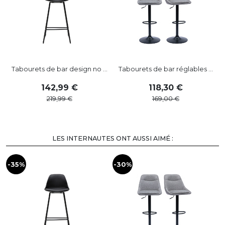
Tabourets de bar design no ...
Tabourets de bar réglables ...
142
,
99
118
,
30
219
,
99
169
,
00
LES INTERNAUTES ONT AUSSI AIMÉ :
-35%
-30%
-