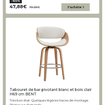
-60%
47,88
119,69
J'achète
Tabouret de bar pivotant blanc et bois clair
H69 cm BENT
Très bon état. Quelques légères traces de montage.
Photos sur demande