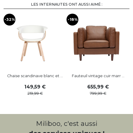
LES INTERNAUTES ONT AUSSI AIMÉ :
-32%
-18%
-
Chaise scandinave blanc et ...
Fauteuil vintage cuir marr ...
149
,
59
655
,
99
219
,
99
799
,
99
Miliboo, c'est aussi