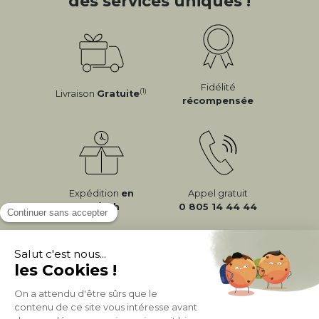
des services uniques !
Fidélité
(1)
Livraison
Gratuite
récompensée
Expédition
en
Appel gratuit
24/72h
0 805 14 44 44
À PROPOS DE MILIBOO