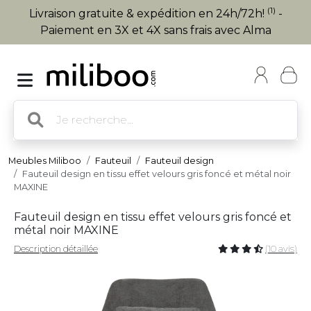
(1)
Livraison gratuite & expédition en 24h/72h!
-
Paiement en 3X et 4X sans frais avec Alma
Meubles Miliboo
Fauteuil
Fauteuil design
Fauteuil design en tissu effet velours gris foncé et métal noir
MAXINE
Fauteuil design en tissu effet velours gris foncé et
métal noir MAXINE
Description détaillée
(10 avis)