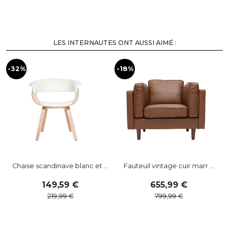
LES INTERNAUTES ONT AUSSI AIMÉ :
-32%
-18%
-
Chaise scandinave blanc et ...
Fauteuil vintage cuir marr ...
149
,
59
655
,
99
219
,
99
799
,
99