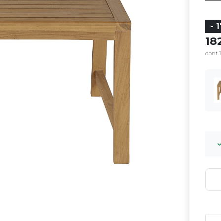
- 
18
dont 1