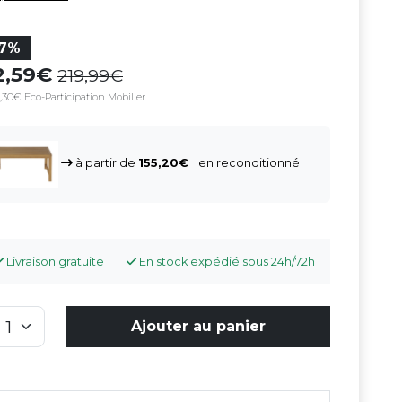
17%
2,59
219,99
,30€ Eco-Participation Mobilier
à partir de
155,20
en reconditionné
Livraison gratuite
En stock expédié sous 24h/72h
Ajouter au panier