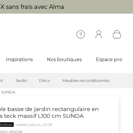
X sans frais avec Alma
Inspirations
Nos boutiques
Espace pro
nt
Jardin
Déco
Meubles reconditionnés
cm SUNDA
le basse de jardin rectangulaire en
s teck massif L100 cm SUNDA
motion
valable jusqu'au 20-08
ption détaillée