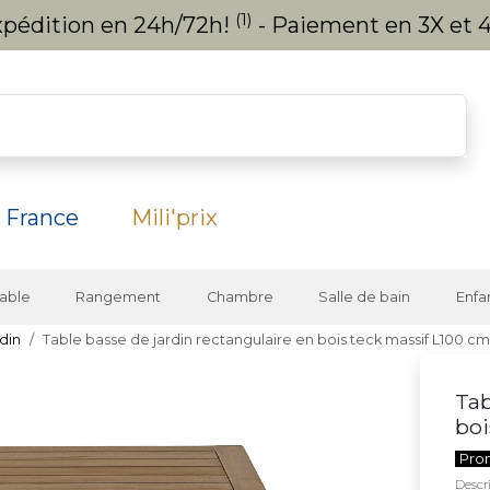
(1)
expédition en 24h/72h!
- Paiement en 3X et 4
 France
Mili'prix
able
Rangement
Chambre
Salle de bain
Enfa
din
Table basse de jardin rectangulaire en bois teck massif L100 
Tab
boi
Pro
Descri