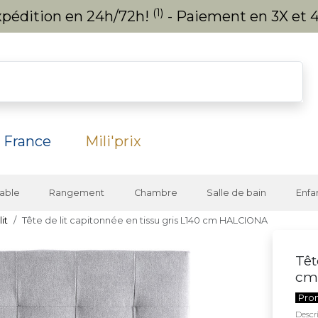
(1)
expédition en 24h/72h!
- Paiement en 3X et 4
 France
Mili'prix
able
Rangement
Chambre
Salle de bain
Enfa
it
Tête de lit capitonnée en tissu gris L140 cm HALCIONA
Têt
cm
Pro
Descri