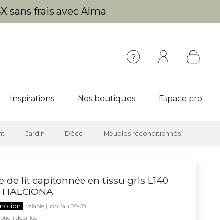
X sans frais avec Alma
Inspirations
Nos boutiques
Espace pro
nt
Jardin
Déco
Meubles reconditionnés
e de lit capitonnée en tissu gris L140
 HALCIONA
motion
valable jusqu'au 20-08
ption détaillée