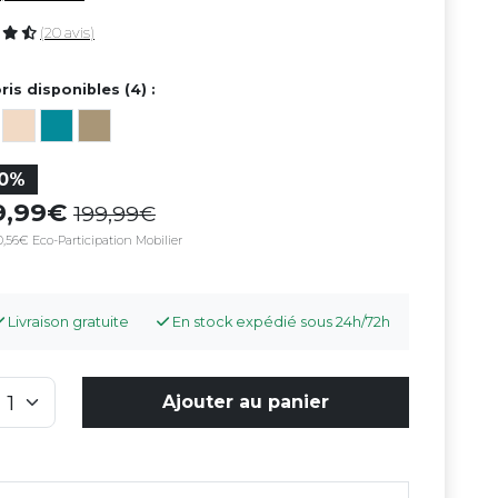
(20 avis)
ris disponibles (4) :
10%
79,99
199,99
,56€ Eco-Participation Mobilier
Livraison gratuite
En stock expédié sous 24h/72h
Ajouter au panier