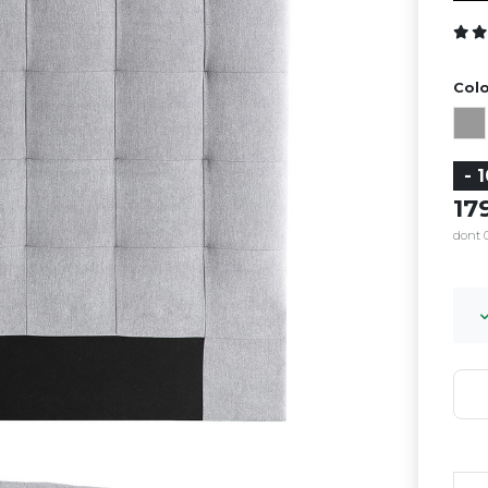
Colo
- 
1
dont 0