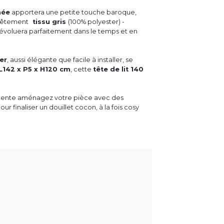
née
apportera une petite touche baroque,
evêtement
tissu gris
(100% polyester) -
évoluera parfaitement dans le temps et en
ser
, aussi élégante que facile à installer, se
L142 x P5 x H120 cm
, cette
tête de lit 140
détente aménagez votre pièce avec des
pour finaliser un douillet cocon, à la fois cosy