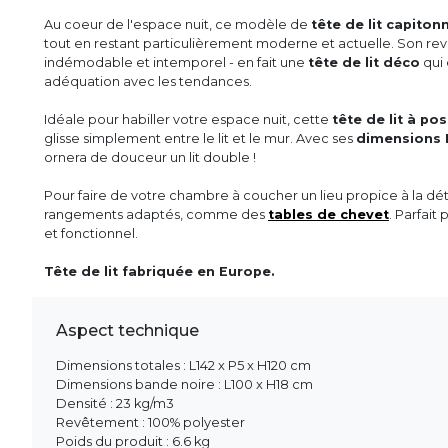
Au coeur de l'espace nuit, ce modèle de
tête de lit capiton
tout en restant particulièrement moderne et actuelle. Son r
indémodable et intemporel - en fait une
tête de lit déco
qui 
adéquation avec les tendances.
Idéale pour habiller votre espace nuit, cette
tête de lit à po
glisse simplement entre le lit et le mur. Avec ses
dimensions 
ornera de douceur un lit double !
Pour faire de votre chambre à coucher un lieu propice à la 
rangements adaptés, comme des
tables de chevet
. Parfait 
et fonctionnel.
Tête de lit fabriquée en Europe.
Aspect technique
Dimensions totales : L142 x P5 x H120 cm
Dimensions bande noire : L100 x H18 cm
Densité : 23 kg/m3
Revêtement : 100% polyester
Poids du produit : 6.6 kg