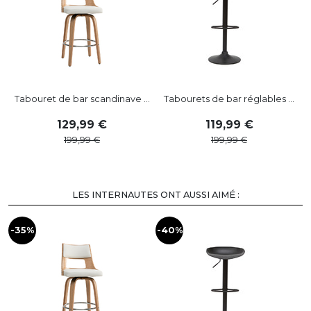
Tabouret de bar scandinave ...
Tabourets de bar réglables ...
129
,
99
119
,
99
199
,
99
199
,
99
LES INTERNAUTES ONT AUSSI AIMÉ :
-35%
-40%
-