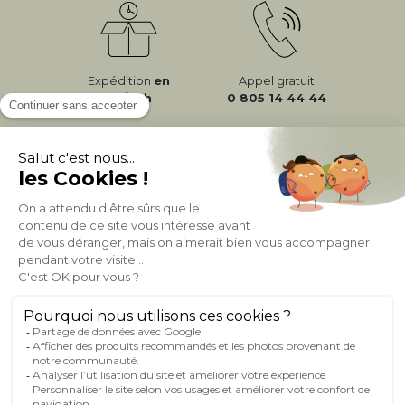
Expédition
en
Appel gratuit
24/72h
0 805 14 44 44
À PROPOS DE MILIBOO
AIDE & CONTACT
MILIBOO SUR LE NET