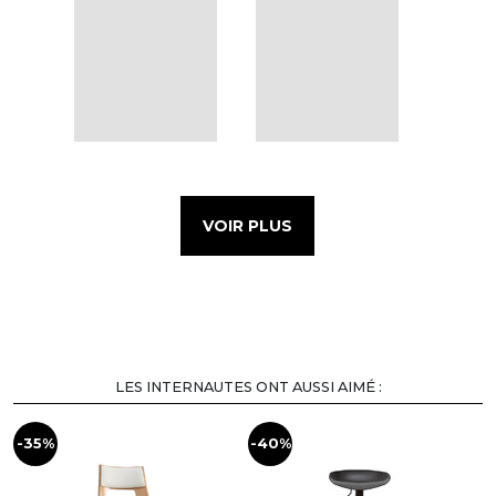
VOIR PLUS
LES INTERNAUTES ONT AUSSI AIMÉ :
-35%
-40%
-