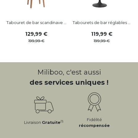
Tabouret de bar scandinave ...
Tabourets de bar réglables ...
129
,
99
119
,
99
199
,
99
199
,
99
Miliboo, c'est aussi
des services uniques !
Fidélité
(1)
Livraison
Gratuite
récompensée