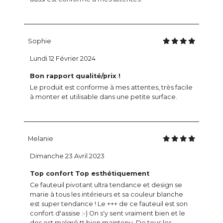
Sophie
Lundi 12 Février 2024
Bon rapport qualité/prix !
Le produit est conforme à mes attentes, très facile
à monter et utilisable dans une petite surface.
Melanie
Dimanche 23 Avril 2023
Top confort Top esthétiquement
Ce fauteuil pivotant ultra tendance et design se
marie à tous les intérieurs et sa couleur blanche
est super tendance ! Le +++ de ce fauteuil est son
confort d'assise :-) On s'y sent vraiment bien et le
dos est malgré tt bien maintenu. De tous les