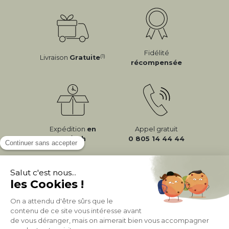
Fidélité
(1)
Livraison
Gratuite
récompensée
Expédition
en
Appel gratuit
24/72h
0 805 14 44 44
À PROPOS DE MILIBOO
AIDE & CONTACT