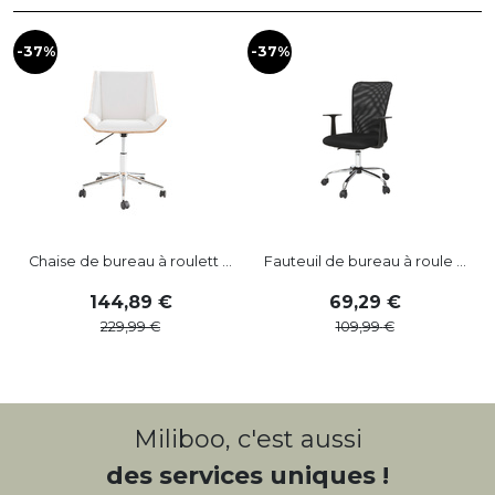
-37%
-37%
-
Chaise de bureau à roulett ...
Fauteuil de bureau à roule ...
144
,
89
69
,
29
229
,
99
109
,
99
Miliboo, c'est aussi
des services uniques !