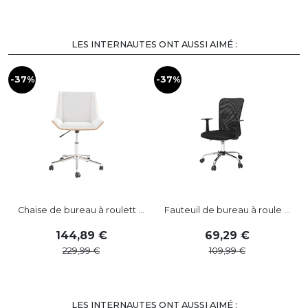
LES INTERNAUTES ONT AUSSI AIMÉ :
-37%
-37%
-
Chaise de bureau à roulett ...
Fauteuil de bureau à roule ...
144
,
89
69
,
29
229
,
99
109
,
99
LES INTERNAUTES ONT AUSSI AIMÉ :