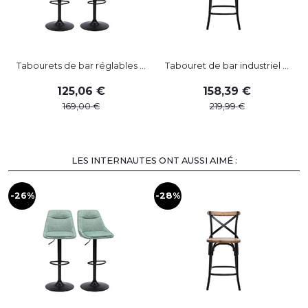
Tabourets de bar réglables ...
Tabouret de bar industriel ...
125
,
06
158
,
39
169
,
00
219
,
99
LES INTERNAUTES ONT AUSSI AIMÉ :
-26%
-28%
-