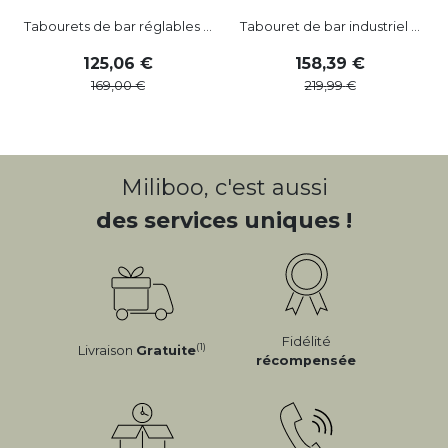
Tabourets de bar réglables ...
Tabouret de bar industriel ...
125
,
06
158
,
39
169
,
00
219
,
99
Miliboo, c'est aussi
des services uniques !
Fidélité
(1)
Livraison
Gratuite
récompensée