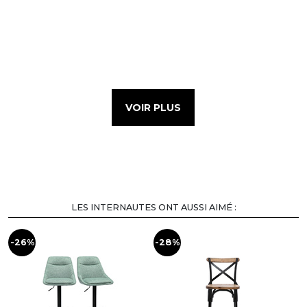
VOIR PLUS
LES INTERNAUTES ONT AUSSI AIMÉ :
-26%
-28%
-