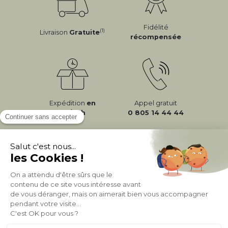
Fidélité
(1)
Livraison
Gratuite
récompensée
Expédition
en
Appel gratuit
24/72h
0 805 14 44 44
À PROPOS DE MILIBOO
AIDE & CONTACT
MILIBOO SUR LE NET