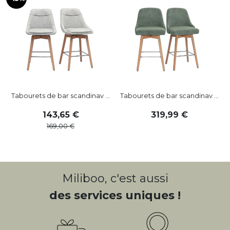
Tabourets de bar scandinav ...
Tabourets de bar scandinav ...
143
,
65
319
,
99
169
,
00
Miliboo, c'est aussi
des services uniques !