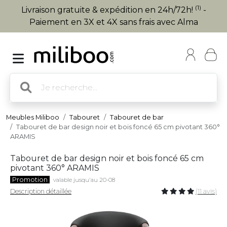
(1)
Livraison gratuite & expédition en 24h/72h!
-
Paiement en 3X et 4X sans frais avec Alma
Meubles Miliboo
Tabouret
Tabouret de bar
Tabouret de bar design noir et bois foncé 65 cm pivotant 360°
ARAMIS
Tabouret de bar design noir et bois foncé 65 cm
pivotant 360° ARAMIS
Promotion
valable jusqu'au 20-08
Description détaillée
(11 avis)