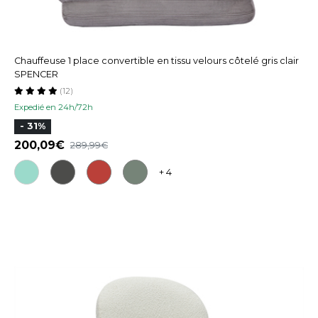
Chauffeuse 1 place convertible en tissu velours côtelé gris clair
SPENCER
(12)
Expedié en 24h/72h
- 31%
200,09
289,99
+ 4