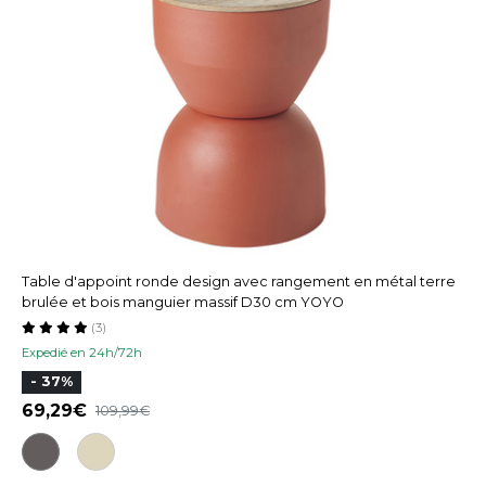
Table d'appoint ronde design avec rangement en métal terre
brulée et bois manguier massif D30 cm YOYO
(3)
Expedié en 24h/72h
- 37%
69,29
109,99