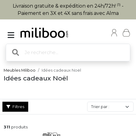
(1)
Livraison gratuite & expédition en 24h/72h!
-
Paiement en 3X et 4X sans frais avec Alma
Meubles Miliboo
Idées cadeaux Noël
Idées cadeaux Noël
Filtres
311
produits