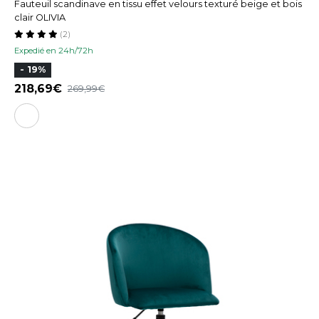
Fauteuil scandinave en tissu effet velours texturé beige et bois
clair OLIVIA
(2)
Expedié en 24h/72h
- 19%
218,69
269,99