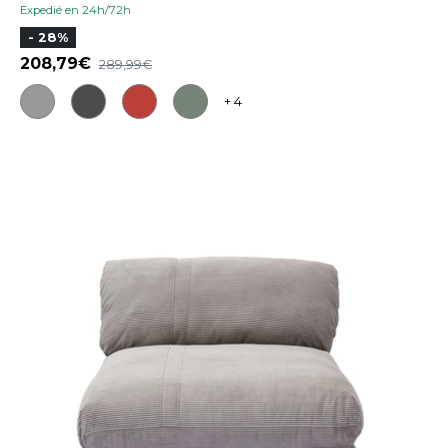
Expedié en 24h/72h
- 28%
208,79
289,99
+ 4