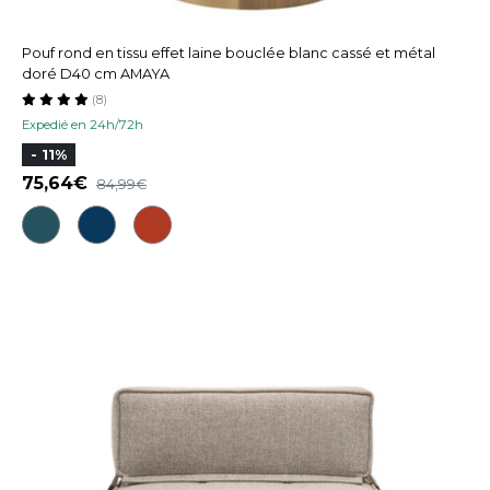
Pouf rond en tissu effet laine bouclée blanc cassé et métal
doré D40 cm AMAYA
(8)
Expedié en 24h/72h
- 11%
75,64
84,99