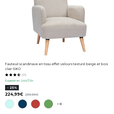
Fauteuil scandinave en tissu effet velours texturé beige et bois
clair ISKO
(53)
Expedié en 24h/72h
- 25%
224,99
299,99
+ 8