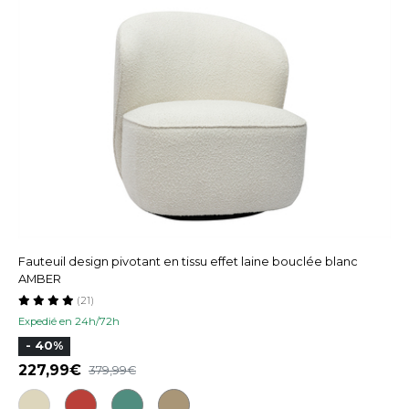
Fauteuil design pivotant en tissu effet laine bouclée blanc
AMBER
(21)
Expedié en 24h/72h
- 40%
227,99
379,99