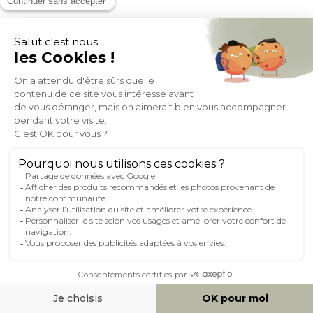
Etagère murale en bois manguier massif et cannage rotin L90
cm ACANGE
Expédié sous 8/9 jours
159,99