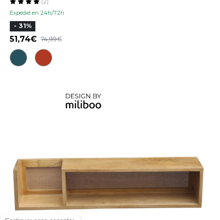
(2)
Expedié en 24h/72h
- 31%
51,74
74,99