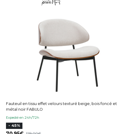
Fauteuil en tissu effet velours texturé beige, bois foncé et
métal noir FABULO
Expedié en 24h/72h
- 45%
70,95
129,00