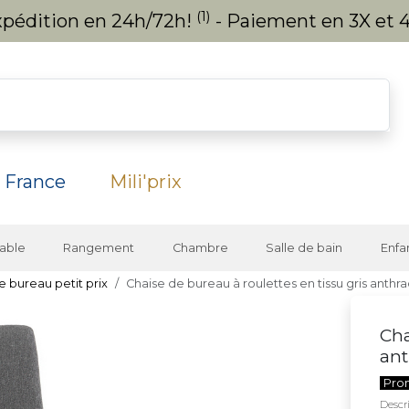
(1)
expédition en 24h/72h!
- Paiement en 3X et 4
 France
Mili'prix
able
Rangement
Chambre
Salle de bain
Enfa
e bureau petit prix
Chaise de bureau à roulettes en tissu gris anth
Cha
ant
Pro
Descri