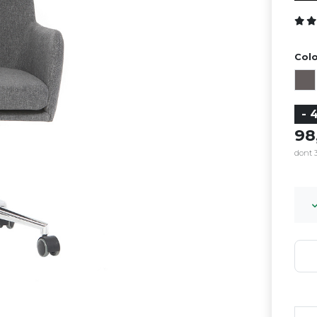
Colo
- 
9
dont 3