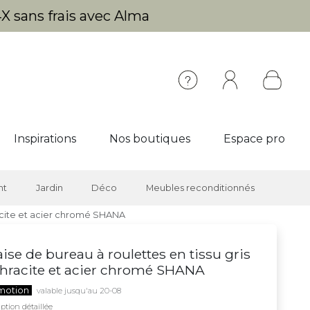
X sans frais avec Alma
Inspirations
Nos boutiques
Espace pro
nt
Jardin
Déco
Meubles reconditionnés
racite et acier chromé SHANA
ise de bureau à roulettes en tissu gris
hracite et acier chromé SHANA
motion
valable jusqu'au 20-08
ption détaillée