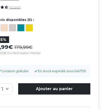
(45 avis)
ris disponibles (5) :
45%
8,99
179,99
,00€ Eco-Participation Mobilier
Livraison gratuite
En stock expédié sous 24h/72h
Ajouter au panier