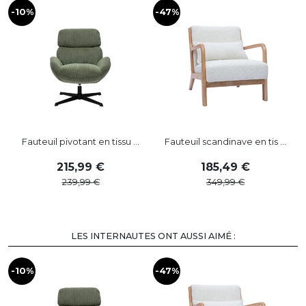
-10%
-47%
-
Fauteuil pivotant en tissu ...
Fauteuil scandinave en tis ...
215
,
99
185
,
49
239
,
99
349
,
99
LES INTERNAUTES ONT AUSSI AIMÉ :
-10%
-47%
-