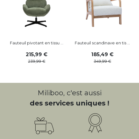
Fauteuil pivotant en tissu ...
Fauteuil scandinave en tis ...
215
,
99
185
,
49
239
,
99
349
,
99
Miliboo, c'est aussi
des services uniques !