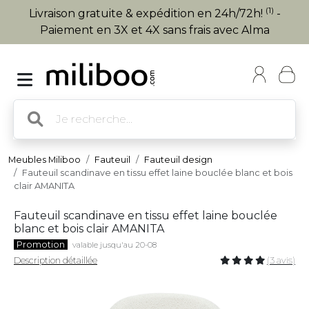
(1)
Livraison gratuite & expédition en 24h/72h!
-
Paiement en 3X et 4X sans frais avec Alma
Meubles Miliboo
Fauteuil
Fauteuil design
Fauteuil scandinave en tissu effet laine bouclée blanc et bois
clair AMANITA
Fauteuil scandinave en tissu effet laine bouclée
blanc et bois clair AMANITA
Promotion
valable jusqu'au 20-08
Description détaillée
(3 avis)