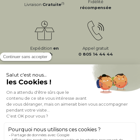
Fidélité
(1)
Livraison
Gratuite
récompensée
Expédition
en
Appel gratuit
24/72h
0 805 14 44 44
À PROPOS DE MILIBOO
AIDE & CONTACT
MILIBOO SUR LE NET