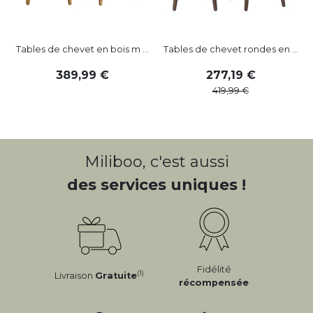
Tables de chevet en bois m ...
Tables de chevet rondes en ...
389
,
99
277
,
19
419
,
99
Miliboo, c'est aussi
des services uniques !
Fidélité
(1)
Livraison
Gratuite
récompensée