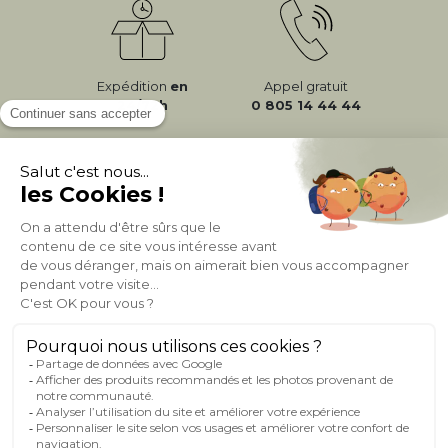
Expédition
en
Appel gratuit
24/72h
0 805 14 44 44
À PROPOS DE MILIBOO
AIDE & CONTACT
MILIBOO SUR LE NET