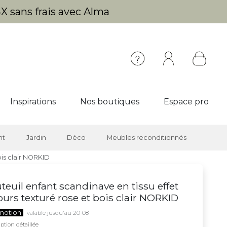
X sans frais avec Alma
Inspirations
Nos boutiques
Espace pro
nt
Jardin
Déco
Meubles reconditionnés
ois clair NORKID
teuil enfant scandinave en tissu effet
ours texturé rose et bois clair NORKID
motion
valable jusqu'au 20-08
ption détaillée