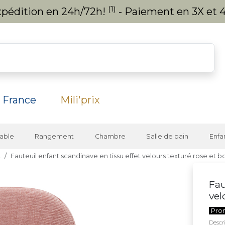
(1)
expédition en 24h/72h!
- Paiement en 3X et 4
 France
Mili'prix
able
Rangement
Chambre
Salle de bain
Enfa
t
Fauteuil enfant scandinave en tissu effet velours texturé rose et b
Fau
vel
Pro
Descri