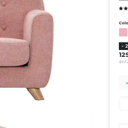
Colo
- 
12
dont 2