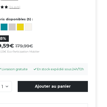
(24 avis)
ris disponibles (5) :
28%
9,59
179,99
,05€ Eco-Participation Mobilier
Livraison gratuite
En stock expédié sous 24h/72h
Ajouter au panier