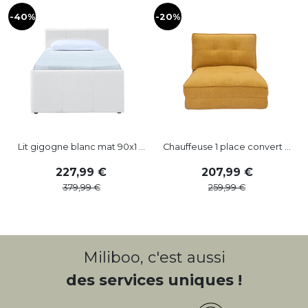
-40%
-20%
-
Lit gigogne blanc mat 90x1 ...
Chauffeuse 1 place convert ...
227
,
99
207
,
99
379
,
99
259
,
99
Miliboo, c'est aussi
des services uniques !