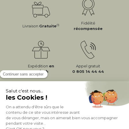
Fidélité
(1)
Livraison
Gratuite
récompensée
Expédition
en
Appel gratuit
24/72h
0 805 14 44 44
À PROPOS DE MILIBOO
AIDE & CONTACT