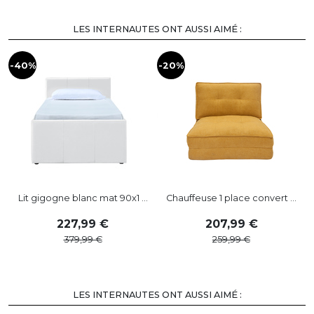
LES INTERNAUTES ONT AUSSI AIMÉ :
-40%
-20%
-
Lit gigogne blanc mat 90x1 ...
Chauffeuse 1 place convert ...
227
,
99
207
,
99
379
,
99
259
,
99
LES INTERNAUTES ONT AUSSI AIMÉ :