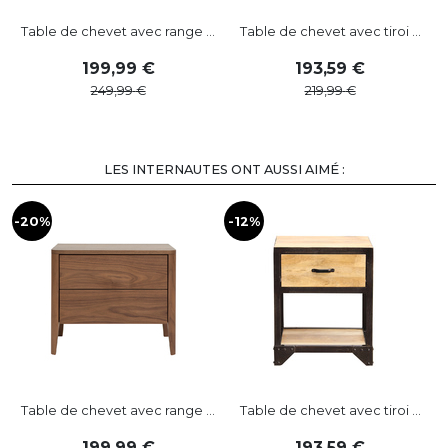
Table de chevet avec range ...
Table de chevet avec tiroi ...
199
,
99
193
,
59
249
,
99
219
,
99
LES INTERNAUTES ONT AUSSI AIMÉ :
-20%
-12%
-
Table de chevet avec range ...
Table de chevet avec tiroi ...
199
,
99
193
,
59