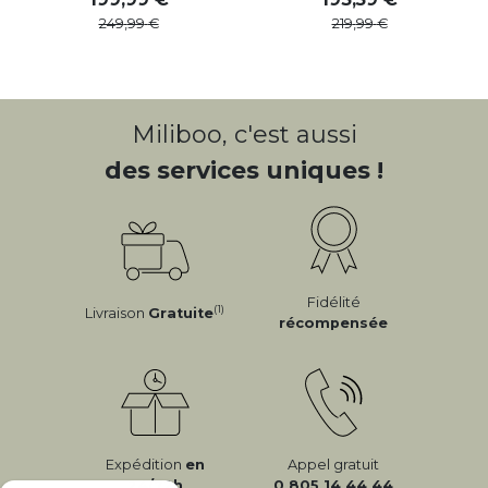
249
,
99
219
,
99
Miliboo, c'est aussi
des services uniques !
Fidélité
(1)
Livraison
Gratuite
récompensée
Expédition
en
Appel gratuit
24/72h
0 805 14 44 44