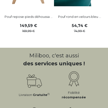
Pouf repose-pieds déhoussa ...
Pouf rond en velours bleu ...
149
,
59
54
,
74
169
,
99
74
,
99
Miliboo, c'est aussi
des services uniques !
Fidélité
(1)
Livraison
Gratuite
récompensée