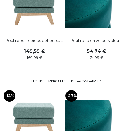
Pouf repose-pieds déhoussa ...
Pouf rond en velours bleu ...
149
,
59
54
,
74
169
,
99
74
,
99
LES INTERNAUTES ONT AUSSI AIMÉ :
-12%
-27%
-