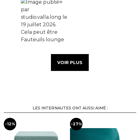
VOIR PLUS
LES INTERNAUTES ONT AUSSI AIMÉ :
-12%
-27%
-