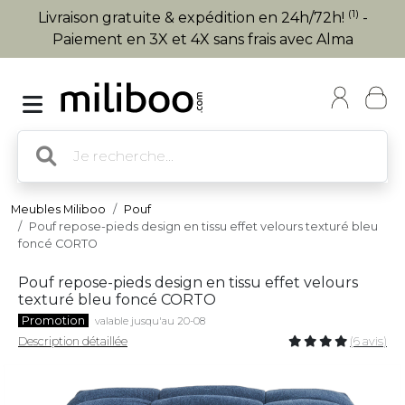
(1)
Livraison gratuite & expédition en 24h/72h!
-
Paiement en 3X et 4X sans frais avec Alma
Meubles Miliboo
Pouf
Pouf repose-pieds design en tissu effet velours texturé bleu
foncé CORTO
Pouf repose-pieds design en tissu effet velours
texturé bleu foncé CORTO
Promotion
valable jusqu'au 20-08
Description détaillée
(6 avis)