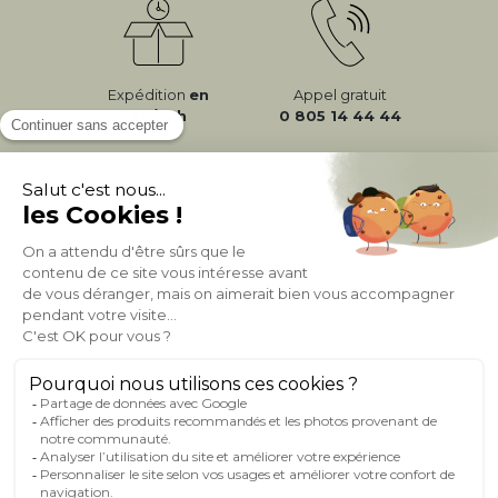
Expédition
en
Appel gratuit
24/72h
0 805 14 44 44
À PROPOS DE MILIBOO
AIDE & CONTACT
MILIBOO SUR LE NET