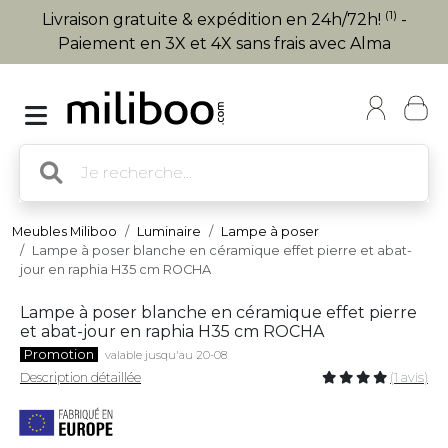
(1)
Livraison gratuite & expédition en 24h/72h!
-
Paiement en 3X et 4X sans frais avec Alma
Meubles Miliboo
Luminaire
Lampe à poser
Lampe à poser blanche en céramique effet pierre et abat-
jour en raphia H35 cm ROCHA
Lampe à poser blanche en céramique effet pierre
et abat-jour en raphia H35 cm ROCHA
Promotion
valable jusqu'au 20-08
Description détaillée
(1 avis)