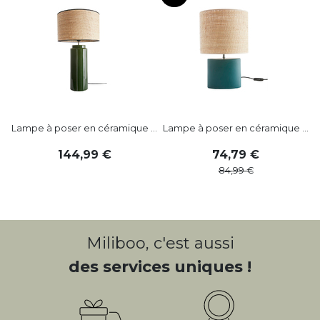
Lampe à poser en céramique ...
Lampe à poser en céramique ...
144
,
99
74
,
79
84
,
99
Miliboo, c'est aussi
des services uniques !