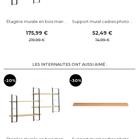
Étagère murale en bois man ...
Support mural cadres photo ...
175
,
99
52
,
49
219
,
99
74
,
99
LES INTERNAUTES ONT AUSSI AIMÉ :
-20%
-30%