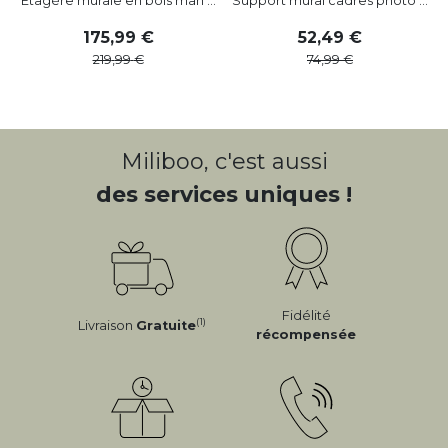
Étagère murale en bois man ...
Support mural cadres photo ...
175
,
99
52
,
49
219
,
99
74
,
99
Miliboo, c'est aussi
des services uniques !
Fidélité
(1)
Livraison
Gratuite
récompensée