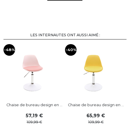
LES INTERNAUTES ONT AUSSI AIMÉ :
-48%
-40%
-
Chaise de bureau design en ...
Chaise de bureau design en ...
57
,
19
65
,
99
109
,
99
109
,
99