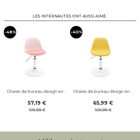
LES INTERNAUTES ONT AUSSI AIMÉ :
-48%
-40%
-
Chaise de bureau design en ...
Chaise de bureau design en ...
57
,
19
65
,
99
109
,
99
109
,
99