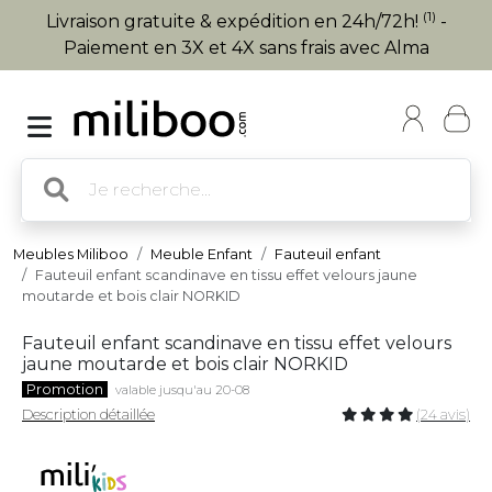
(1)
Livraison gratuite & expédition en 24h/72h!
-
Paiement en 3X et 4X sans frais avec Alma
Meubles Miliboo
Meuble Enfant
Fauteuil enfant
Fauteuil enfant scandinave en tissu effet velours jaune
moutarde et bois clair NORKID
Fauteuil enfant scandinave en tissu effet velours
jaune moutarde et bois clair NORKID
Promotion
valable jusqu'au 20-08
Description détaillée
(24 avis)