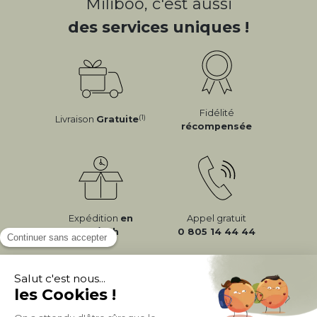
Miliboo, c'est aussi
des services uniques !
Fidélité
(1)
Livraison
Gratuite
récompensée
Expédition
en
Appel gratuit
24/72h
0 805 14 44 44
À PROPOS DE MILIBOO