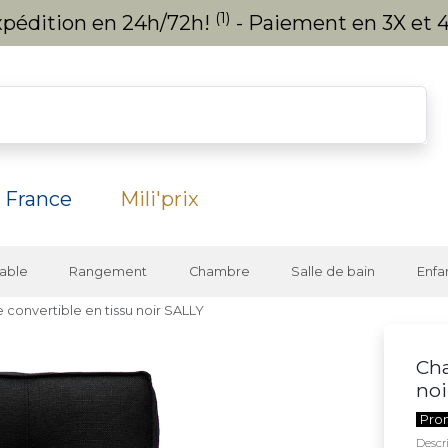
(1)
expédition en 24h/72h!
- Paiement en 3X et 4
 France
Mili'prix
able
Rangement
Chambre
Salle de bain
Enfa
 convertible en tissu noir SALLY
Cha
noi
Pro
Descri