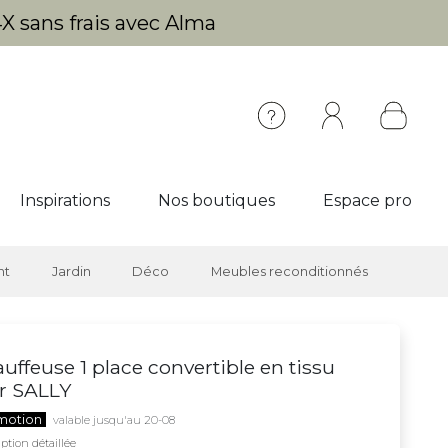
X sans frais avec Alma
Inspirations
Nos boutiques
Espace pro
nt
Jardin
Déco
Meubles reconditionnés
uffeuse 1 place convertible en tissu
r SALLY
motion
valable jusqu'au 20-08
ption détaillée