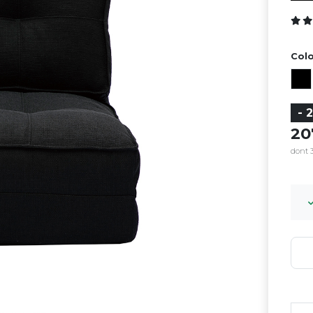
Colo
- 
2
dont 3