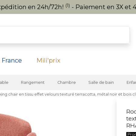
(1)
expédition en 24h/72h!
- Paiement en 3X et 4
 France
Mili'prix
able
Rangement
Chambre
Salle de bain
Enfa
ing chair en tissu effet velours texturé terracotta, métal noir et bois
Roc
tex
RH
Pro