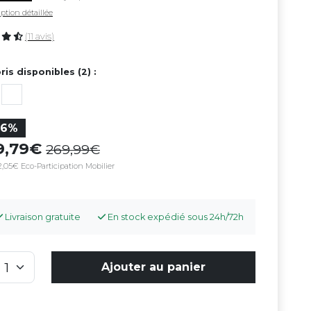
ption détaillée
(11 avis)
ris disponibles (2) :
26%
99,79
269,99
,05€ Eco-Participation Mobilier
Livraison gratuite
En stock expédié sous 24h/72h
Ajouter au panier