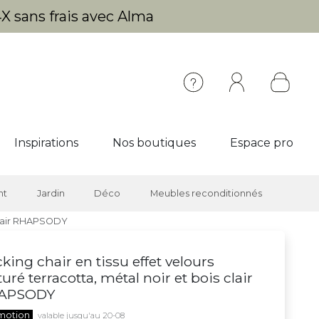
X sans frais avec Alma
Inspirations
Nos boutiques
Espace pro
nt
Jardin
Déco
Meubles reconditionnés
 clair RHAPSODY
king chair en tissu effet velours
turé terracotta, métal noir et bois clair
APSODY
motion
valable jusqu'au 20-08