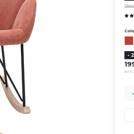
Descri
Colo
- 
1
dont 2