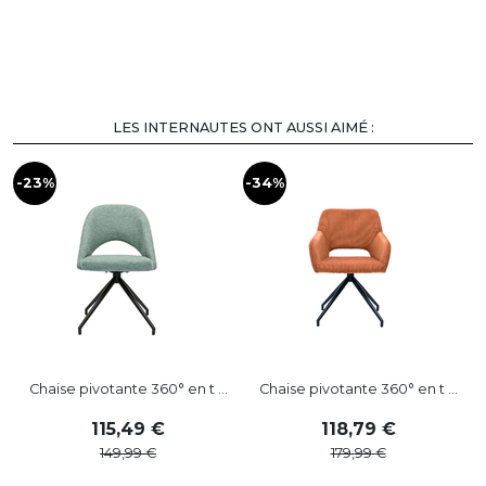
LES INTERNAUTES ONT AUSSI AIMÉ :
-23%
-34%
-
Chaise pivotante 360° en t ...
Chaise pivotante 360° en t ...
115
,
49
118
,
79
149
,
99
179
,
99