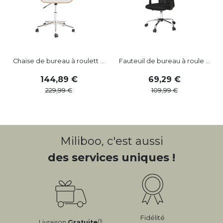
Chaise de bureau à roulett ...
Fauteuil de bureau à roule ...
144
,
89
69
,
29
229
,
99
109
,
99
Miliboo, c'est aussi
des services uniques !
Fidélité
(1)
Livraison
Gratuite