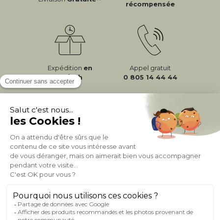
récompensée
Expédition
en
Appel gratuit
24/72h
0 805 14 44 44
À PROPOS DE MILIBOO
AIDE & CONTACT
MILIBOO SUR LE NET