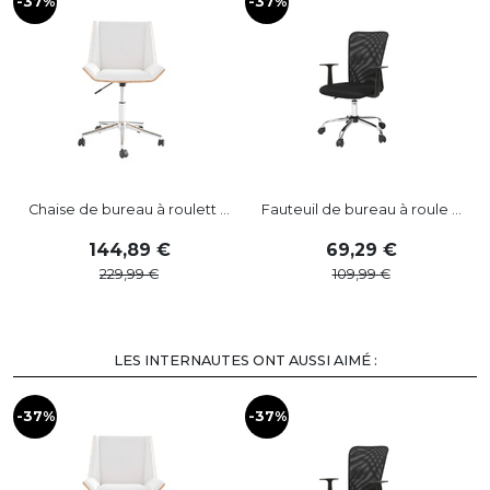
-37%
-37%
-
Chaise de bureau à roulett ...
Fauteuil de bureau à roule ...
144
,
89
69
,
29
229
,
99
109
,
99
LES INTERNAUTES ONT AUSSI AIMÉ :
-37%
-37%
-