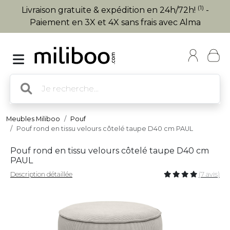
(1)
Livraison gratuite & expédition en 24h/72h!
-
Paiement en 3X et 4X sans frais avec Alma
Meubles Miliboo
Pouf
Pouf rond en tissu velours côtelé taupe D40 cm PAUL
Pouf rond en tissu velours côtelé taupe D40 cm
PAUL
Description détaillée
(7 avis)