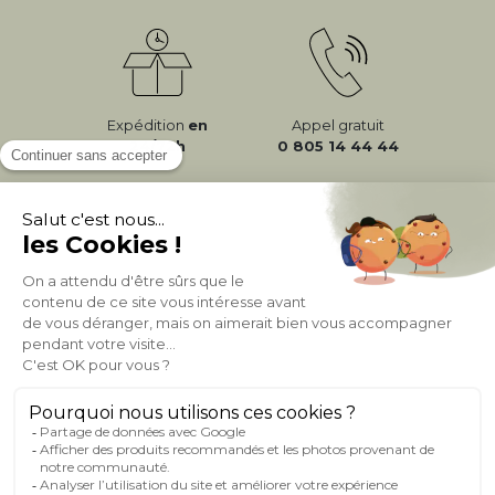
Expédition
en
Appel gratuit
24/72h
0 805 14 44 44
À PROPOS DE MILIBOO
AIDE & CONTACT
MILIBOO SUR LE NET