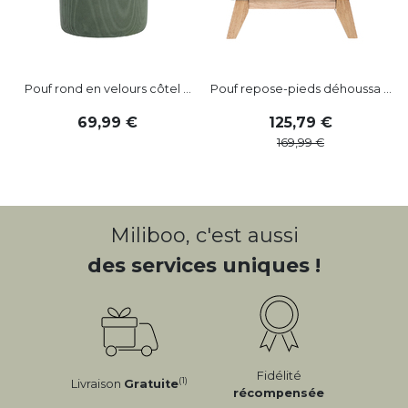
Pouf rond en velours côtel ...
Pouf repose-pieds déhoussa ...
69
,
99
125
,
79
169
,
99
Miliboo, c'est aussi
des services uniques !
Fidélité
(1)
Livraison
Gratuite
récompensée