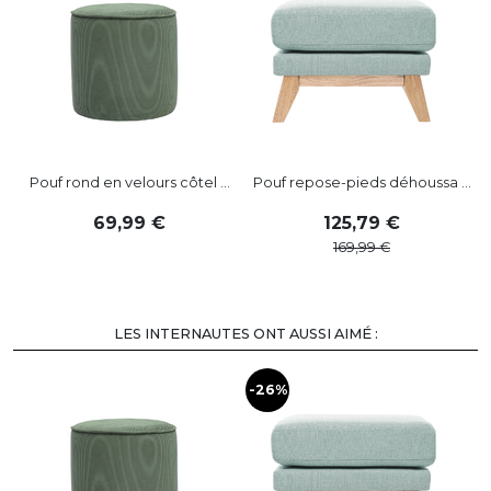
Pouf rond en velours côtel ...
Pouf repose-pieds déhoussa ...
69
,
99
125
,
79
169
,
99
LES INTERNAUTES ONT AUSSI AIMÉ :
-26%