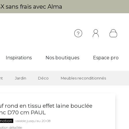
X sans frais avec Alma
Inspirations
Nos boutiques
Espace pro
nt
Jardin
Déco
Meubles reconditionnés
f rond en tissu effet laine bouclée
anc D70 cm PAUL
motion
valable jusqu'au 20-08
ption détaillée