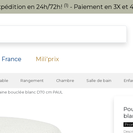
(1)
expédition en 24h/72h!
- Paiement en 3X et 4
 France
Mili'prix
able
Rangement
Chambre
Salle de bain
Enfa
 laine bouclée blanc D70 cm PAUL
Pou
bl
Pro
Descri