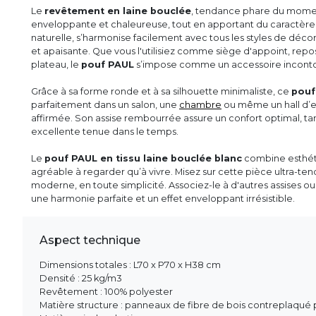
Le
revêtement en laine bouclée
, tendance phare du momen
enveloppante et chaleureuse, tout en apportant du caractère à
naturelle, s’harmonise facilement avec tous les styles de déc
et apaisante. Que vous l'utilisiez comme siège d'appoint, rep
plateau, le
pouf PAUL
s’impose comme un accessoire inconto
Grâce à sa forme ronde et à sa silhouette minimaliste, ce
pouf
parfaitement dans un salon, une
chambre
ou même un hall d’e
affirmée. Son assise rembourrée assure un confort optimal, tan
excellente tenue dans le temps.
Le
pouf PAUL en tissu laine bouclée blanc
combine esthéti
agréable à regarder qu’à vivre. Misez sur cette pièce ultra-te
moderne, en toute simplicité. Associez-le à d'autres assises o
une harmonie parfaite et un effet enveloppant irrésistible.
Aspect technique
Dimensions totales : L70 x P70 x H38 cm
Densité : 25 kg/m3
Revêtement : 100% polyester
Matière structure : panneaux de fibre de bois contreplaqué 