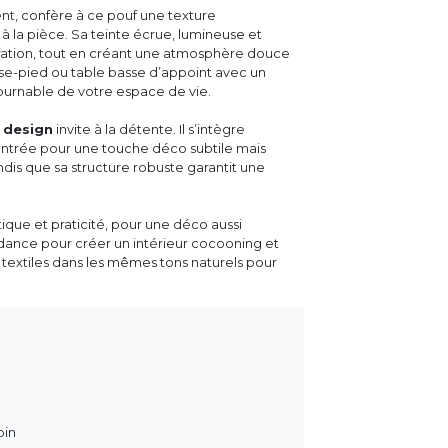
t, confère à ce pouf une texture
 la pièce. Sa teinte écrue, lumineuse et
oration, tout en créant une atmosphère douce
ose-pied ou table basse d’appoint avec un
urnable de votre espace de vie.
 design
invite à la détente. Il s’intègre
ntrée pour une touche déco subtile mais
dis que sa structure robuste garantit une
que et praticité, pour une déco aussi
ndance pour créer un intérieur cocooning et
u textiles dans les mêmes tons naturels pour
pin