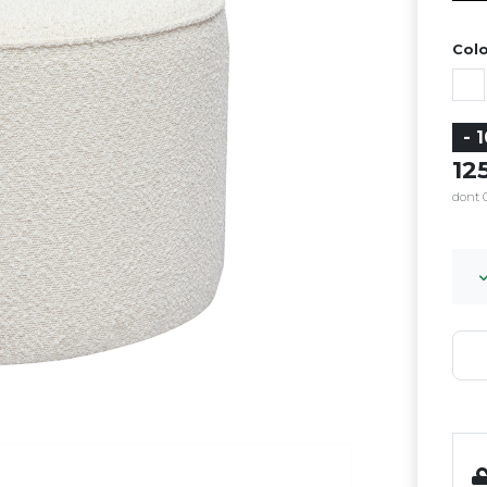
Colo
- 
12
dont 0