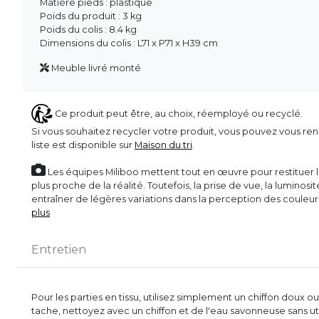
Matière pieds : plastique
Poids du produit : 3 kg
Poids du colis : 8.4 kg
Dimensions du colis : L71 x P71 x H39 cm
Meuble livré monté
Ce produit peut être, au choix, réemployé ou recyclé.
Si vous souhaitez recycler votre produit, vous pouvez vous ren
liste est disponible sur
Maison du tri
.
Les équipes Miliboo mettent tout en œuvre pour restituer l’
plus proche de la réalité. Toutefois, la prise de vue, la luminos
entraîner de légères variations dans la perception des couleu
plus
Entretien
Pour les parties en tissu, utilisez simplement un chiffon doux 
tache, nettoyez avec un chiffon et de l'eau savonneuse sans util