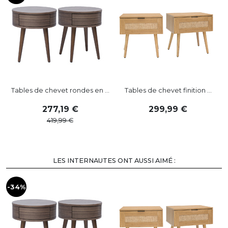
Tables de chevet rondes en ...
Tables de chevet finition ...
277
,
19
299
,
99
419
,
99
LES INTERNAUTES ONT AUSSI AIMÉ :
-34%
-