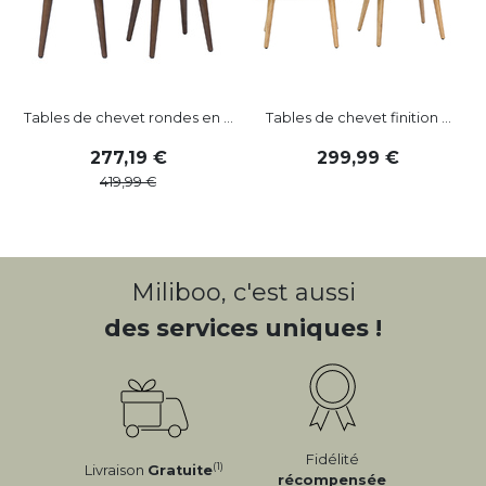
Tables de chevet rondes en ...
Tables de chevet finition ...
277
,
19
299
,
99
419
,
99
Miliboo, c'est aussi
des services uniques !
Fidélité
(1)
Livraison
Gratuite
récompensée