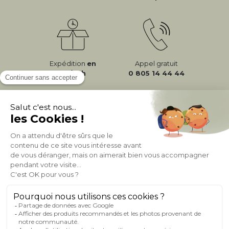
Expédition
en
Appel gratuit
24/72h
0 805 14 44 44
À PROPOS DE MILIBOO
AIDE & CONTACT
MILIBOO SUR LE NET