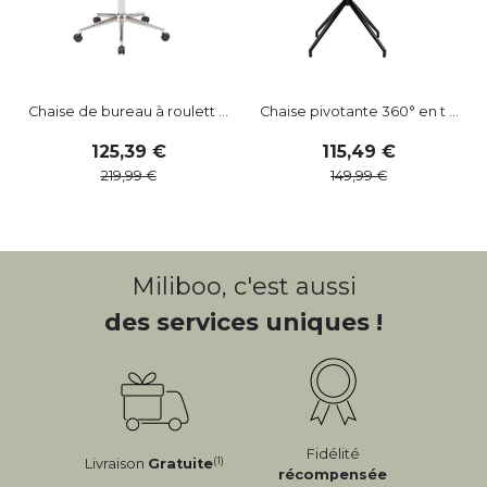
Chaise de bureau à roulett ...
Chaise pivotante 360° en t ...
125
,
39
115
,
49
219
,
99
149
,
99
Miliboo, c'est aussi
des services uniques !
Fidélité
(1)
Livraison
Gratuite
récompensée