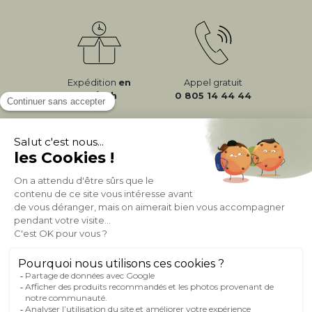
Expédition
en
Appel gratuit
24/72h
0 805 14 44 44
À PROPOS DE MILIBOO
AIDE & CONTACT
MILIBOO SUR LE NET