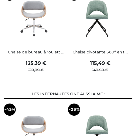
Chaise de bureau à roulett ...
Chaise pivotante 360° en t ...
125
,
39
115
,
49
219
,
99
149
,
99
LES INTERNAUTES ONT AUSSI AIMÉ :
-43%
-23%
-