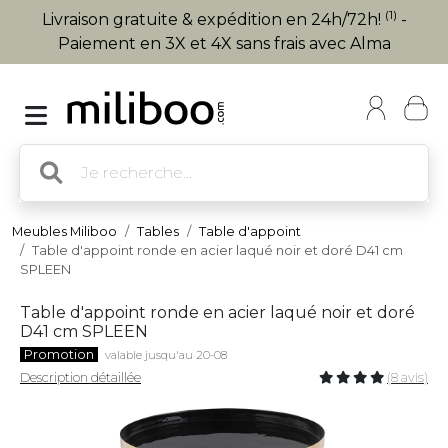
(1)
Livraison gratuite & expédition en 24h/72h!
-
Paiement en 3X et 4X sans frais avec Alma
Meubles Miliboo
Tables
Table d'appoint
Table d'appoint ronde en acier laqué noir et doré D41 cm
SPLEEN
Table d'appoint ronde en acier laqué noir et doré
D41 cm SPLEEN
Promotion
valable jusqu'au 20-08
Description détaillée
(8 avis)