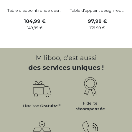
Table d'appoint ronde desi ...
Table d'appoint design rec ...
104
,
99
97
,
99
149
,
99
139
,
99
Miliboo, c'est aussi
des services uniques !
Fidélité
(1)
Livraison
Gratuite
récompensée