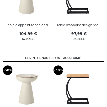
Table d'appoint ronde desi ...
Table d'appoint design rec ...
104
,
99
97
,
99
149
,
99
139
,
99
LES INTERNAUTES ONT AUSSI AIMÉ :
-30%
-30%