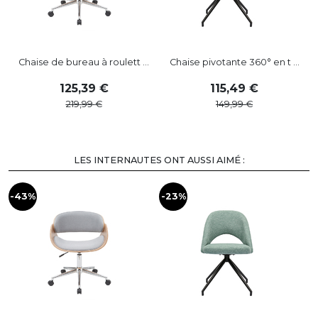
Chaise de bureau à roulett ...
Chaise pivotante 360° en t ...
125
,
39
115
,
49
219
,
99
149
,
99
LES INTERNAUTES ONT AUSSI AIMÉ :
-43%
-23%
-