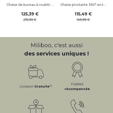
Chaise de bureau à roulett ...
Chaise pivotante 360° en t ...
125
,
39
115
,
49
219
,
99
149
,
99
Miliboo, c'est aussi
des services uniques !
Fidélité
(1)
Livraison
Gratuite
récompensée