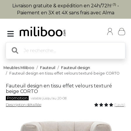
(1)
Livraison gratuite & expédition en 24h/72h!
-
Paiement en 3X et 4X sans frais avec Alma
Meubles Miliboo
Fauteuil
Fauteuil design
Fauteuil design en tissu effet velours texturé beige CORTO
Fauteuil design en tissu effet velours texturé
beige CORTO
Promotion
valable jusqu'au 20-08
Description détaillée
(1 avis)