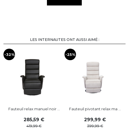
LES INTERNAUTES ONT AUSSI AIMÉ :
-32%
-25%
-
Fauteuil relax manuel noir ...
Fauteuil pivotant relax ma ...
285
,
59
299
,
99
419
,
99
399
,
99