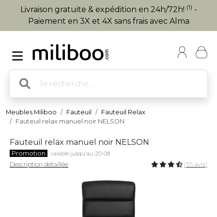
(1)
Livraison gratuite & expédition en 24h/72h!
-
Paiement en 3X et 4X sans frais avec Alma
Meubles Miliboo
Fauteuil
Fauteuil Relax
Fauteuil relax manuel noir NELSON
Fauteuil relax manuel noir NELSON
Promotion
valable jusqu'au 20-08
Description détaillée
(55 avis)