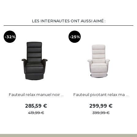
LES INTERNAUTES ONT AUSSI AIMÉ :
-32%
-25%
-
Fauteuil relax manuel noir ...
Fauteuil pivotant relax ma ...
285
,
59
299
,
99
419
,
99
399
,
99