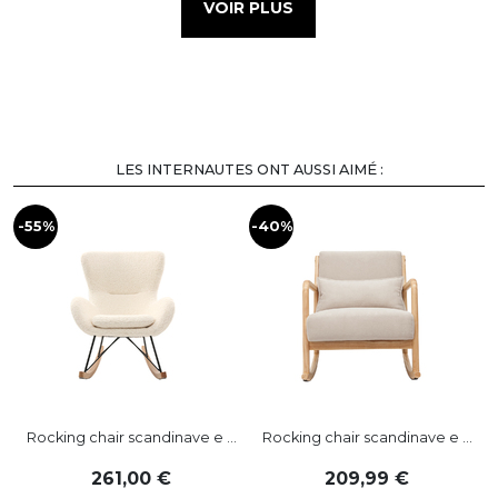
VOIR PLUS
LES INTERNAUTES ONT AUSSI AIMÉ :
-55%
-40%
-
Rocking chair scandinave e ...
Rocking chair scandinave e ...
261
,
00
209
,
99