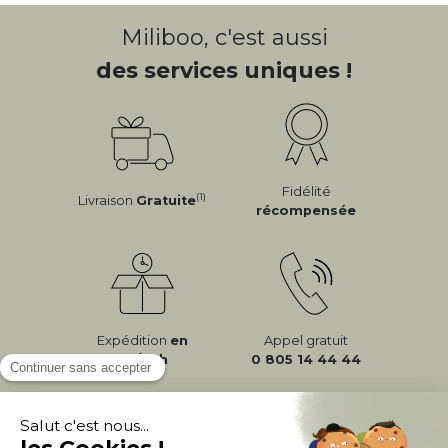
Miliboo, c'est aussi
des services uniques !
Fidélité
(1)
Livraison
Gratuite
récompensée
Expédition
en
Appel gratuit
24/72h
0 805 14 44 44