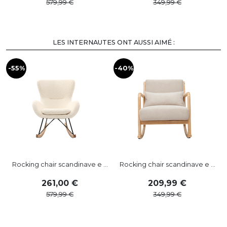
579
,
99
349
,
99
LES INTERNAUTES ONT AUSSI AIMÉ :
-55%
-40%
-
Rocking chair scandinave e ...
Rocking chair scandinave e ...
261
,
00
209
,
99
579
,
99
349
,
99