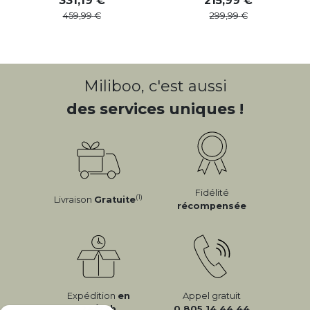
331
,
19
215
,
99
459
,
99
299
,
99
Miliboo, c'est aussi
des services uniques !
Fidélité
(1)
Livraison
Gratuite
récompensée
Expédition
en
Appel gratuit
24/72h
0 805 14 44 44