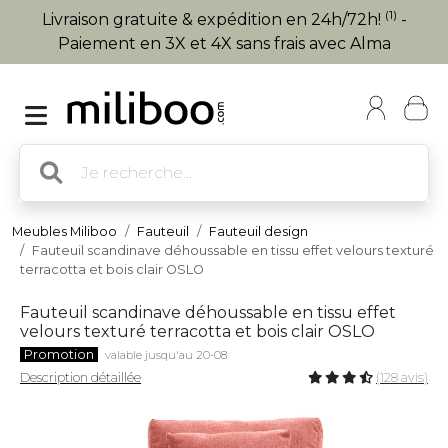
(1)
Livraison gratuite & expédition en 24h/72h!
-
Paiement en 3X et 4X sans frais avec Alma
Meubles Miliboo
Fauteuil
Fauteuil design
Fauteuil scandinave déhoussable en tissu effet velours texturé
terracotta et bois clair OSLO
Fauteuil scandinave déhoussable en tissu effet
velours texturé terracotta et bois clair OSLO
Promotion
valable jusqu'au 20-08
Description détaillée
(128 avis)