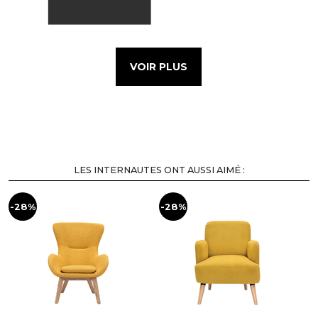
VOIR PLUS
LES INTERNAUTES ONT AUSSI AIMÉ :
-28%
-28%
-