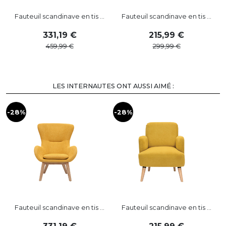
Fauteuil scandinave en tis ...
Fauteuil scandinave en tis ...
331
,
19
215
,
99
459
,
99
299
,
99
LES INTERNAUTES ONT AUSSI AIMÉ :
-28%
-28%
-
Fauteuil scandinave en tis ...
Fauteuil scandinave en tis ...