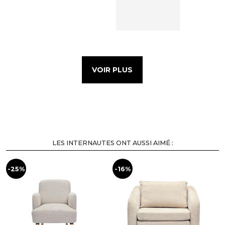
VOIR PLUS
LES INTERNAUTES ONT AUSSI AIMÉ :
-25%
-16%
-