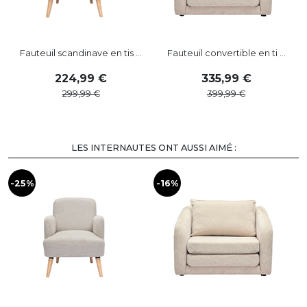
Fauteuil scandinave en tis ...
Fauteuil convertible en ti ...
224
,
99
335
,
99
299
,
99
399
,
99
LES INTERNAUTES ONT AUSSI AIMÉ :
-25%
-16%
-