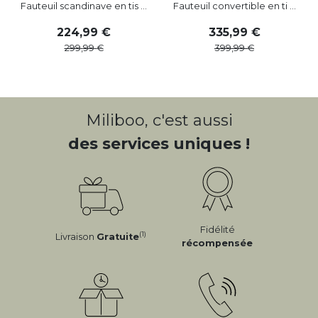
Fauteuil scandinave en tis ...
Fauteuil convertible en ti ...
224
,
99
335
,
99
299
,
99
399
,
99
Miliboo, c'est aussi
des services uniques !
Fidélité
(1)
Livraison
Gratuite
récompensée