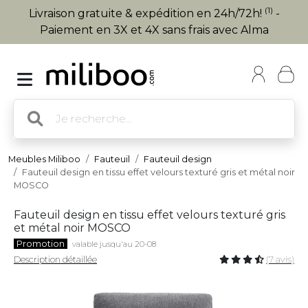
(1)
Livraison gratuite & expédition en 24h/72h!
-
Paiement en 3X et 4X sans frais avec Alma
Meubles Miliboo
Fauteuil
Fauteuil design
Fauteuil design en tissu effet velours texturé gris et métal noir
MOSCO
Fauteuil design en tissu effet velours texturé gris
et métal noir MOSCO
Promotion
valable jusqu'au 20-08
Description détaillée
(7 avis)