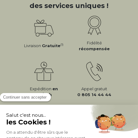
des services uniques !
Fidélité
(1)
Livraison
Gratuite
récompensée
Expédition
en
Appel gratuit
24/72h
0 805 14 44 44
À PROPOS DE MILIBOO