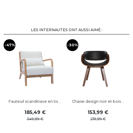
LES INTERNAUTES ONT AUSSI AIMÉ :
-47%
-30%
-
Fauteuil scandinave en tis ...
Chaise design noir et bois ...
185
,
49
153
,
99
349
,
99
219
,
99