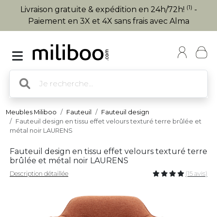
(1)
Livraison gratuite & expédition en 24h/72h!
-
Paiement en 3X et 4X sans frais avec Alma
Meubles Miliboo
Fauteuil
Fauteuil design
Fauteuil design en tissu effet velours texturé terre brûlée et
métal noir LAURENS
Fauteuil design en tissu effet velours texturé terre
brûlée et métal noir LAURENS
Description détaillée
(15 avis)