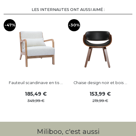
LES INTERNAUTES ONT AUSSI AIMÉ :
-47%
-30%
-
Fauteuil scandinave en tis ...
Chaise design noir et bois ...
185
,
49
153
,
99
349
,
99
219
,
99
Miliboo, c'est aussi