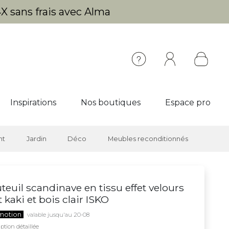
X sans frais avec Alma
Inspirations
Nos boutiques
Espace pro
nt
Jardin
Déco
Meubles reconditionnés
teuil scandinave en tissu effet velours
t kaki et bois clair ISKO
motion
valable jusqu'au 20-08
ption détaillée