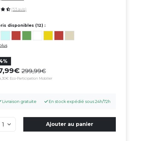
(53 avis)
ris disponibles (12) :
plus
14%
57,99
299,99
4,30€ Eco-Participation Mobilier
Livraison gratuite
En stock expédié sous 24h/72h
Ajouter au panier