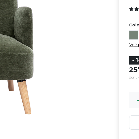
Colo
Voir 
- 
2
dont 