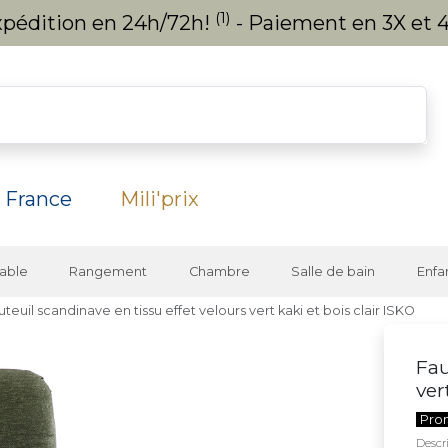
(1)
expédition en 24h/72h!
- Paiement en 3X et 4
 France
Mili'prix
able
Rangement
Chambre
Salle de bain
Enfa
uteuil scandinave en tissu effet velours vert kaki et bois clair ISKO
Fau
ver
Pro
Descri