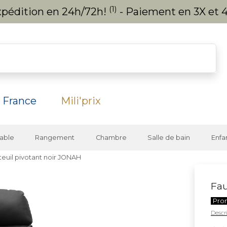
(1)
expédition en 24h/72h!
- Paiement en 3X et 4
 France
Mili'prix
able
Rangement
Chambre
Salle de bain
Enfa
teuil pivotant noir JONAH
Fau
Pro
Descri