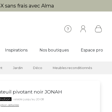
X sans frais avec Alma
Inspirations
Nos boutiques
Espace pro
nt
Jardin
Déco
Meubles reconditionnés
teuil pivotant noir JONAH
motion
valable jusqu'au 20-08
ption détaillée