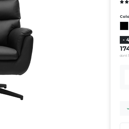
Colo
- 
1
dont 5