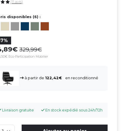
(11 avis)
ris disponibles (6) :
47%
74,89
329,99
,50€ Eco-Participation Mobilier
à partir de
122,42
en reconditionné
Livraison gratuite
En stock expédié sous 24h/72h